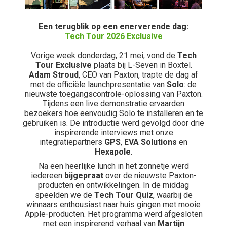
Een terugblik op een enerverende dag:
Tech Tour 2026 Exclusive
Vorige week donderdag, 21 mei, vond de
Tech
Tour Exclusive
plaats bij L-Seven in Boxtel.
Adam Stroud
, CEO van Paxton, trapte de dag af
met de officiële launchpresentatie van
Solo
: de
nieuwste toegangscontrole-oplossing van Paxton.
Tijdens een live demonstratie ervaarden
bezoekers hoe eenvoudig Solo te installeren en te
gebruiken is. De introductie werd gevolgd door drie
inspirerende interviews met onze
integratiepartners
GPS
,
EVA Solutions
en
Hexapole
.
Na een heerlijke lunch in het zonnetje werd
iedereen
bijgepraat
over de nieuwste Paxton-
producten en ontwikkelingen. In de middag
speelden we de
Tech Tour Quiz
, waarbij de
winnaars enthousiast naar huis gingen met mooie
Apple-producten. Het programma werd afgesloten
met een inspirerend verhaal van
Martijn